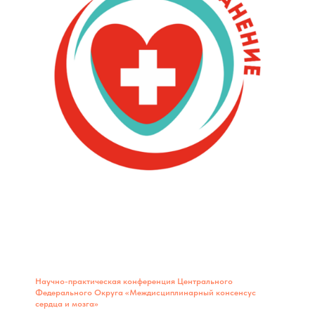
Научно-практическая конференция Центрального
Федерального Округа «Междисциплинарный консенсус
сердца и мозга»