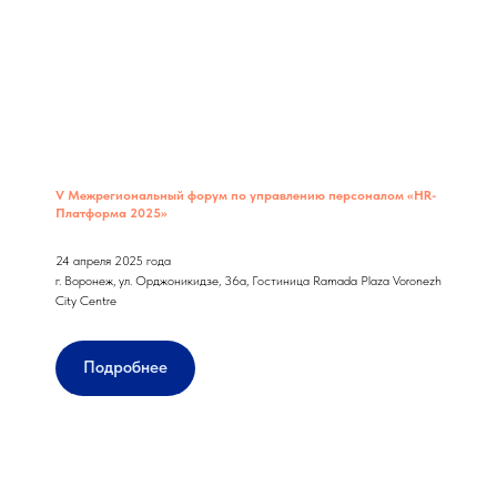
V Межрегиональный форум по управлению персоналом «HR-
Платформа 2025»
24 апреля 2025 года
г. Воронеж, ул. Орджоникидзе, 36а, Гостиница Ramada Plaza Voronezh
City Centre
Подробнее